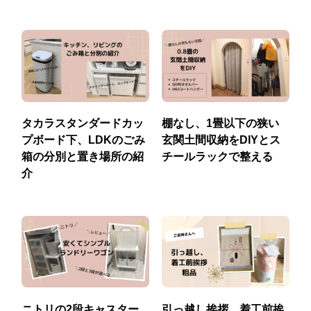
タカラスタンダードカッ
棚なし、1畳以下の狭い
プボード下、LDKのごみ
玄関土間収納をDIYとス
箱の分別と置き場所の紹
チールラックで整える
介
ニトリの2段キャスター
引っ越し挨拶、着工前挨